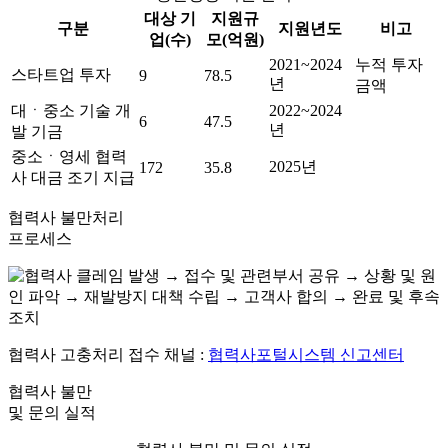
대상 기
지원규
구분
지원년도
비고
업(수)
모(억원)
2021~2024
누적 투자
스타트업 투자
9
78.5
년
금액
대ㆍ중소 기술 개
2022~2024
6
47.5
년
발 기금
중소ㆍ영세 협력
2025년
172
35.8
사 대금 조기 지급
협력사 불만처리
프로세스
협력사 고충처리 접수 채널 :
협력사포털시스템 신고센터
협력사 불만
및 문의 실적