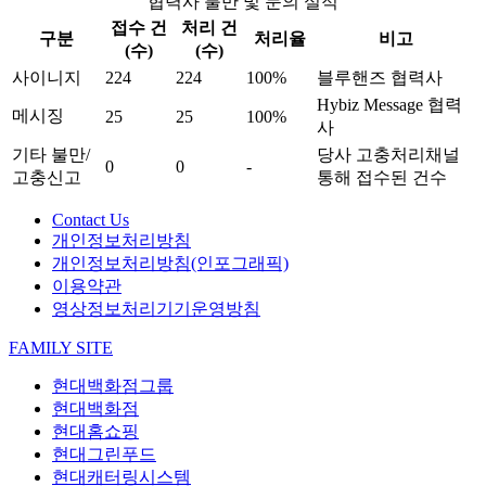
협력사 불만 및 문의 실적
접수 건
처리 건
구분
처리율
비고
(수)
(수)
사이니지
224
224
100%
블루핸즈 협력사
Hybiz Message 협력
메시징
25
25
100%
사
기타 불만/
당사 고충처리채널
0
0
-
고충신고
통해 접수된 건수
Contact Us
개인정보처리방침
개인정보처리방침(인포그래픽)
이용약관
영상정보처리기기운영방침
FAMILY SITE
현대백화점그룹
현대백화점
현대홈쇼핑
현대그린푸드
현대캐터링시스템